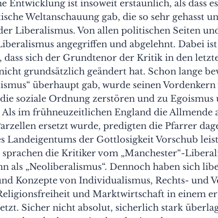
e Entwicklung ist insoweit erstaunlich, als dass es
ische Weltanschauung gab, die so sehr gehasst u
der Liberalismus. Von allen politischen Seiten u
iberalismus angegriffen und abgelehnt. Dabei ist
, dass sich der Grundtenor der Kritik in den letzt
nicht grundsätzlich geändert hat. Schon lange be
alismus“ überhaupt gab, wurde seinen Vordenkern
n die soziale Ordnung zerstören und zu Egoismu
 Als im frühneuzeitlichen England die Allmende 
arzellen ersetzt wurde, predigten die Pfarrer dag
es Landeigentums der Gottlosigkeit Vorschub leis
t sprachen die Kritiker vom „Manchester“-Liberal
hn als „Neoliberalismus“. Dennoch haben sich lib
und Konzepte von Individualismus, Rechts- und Ve
eligionsfreiheit und Marktwirtschaft in einem e
zt. Sicher nicht absolut, sicherlich stark überla