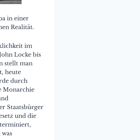
a in einer
en Realität.
klichkeit im
John Locke bis
 stellt man
t, heute
urde durch
te Monarchie
und
er Staatsbürger
esetz und die
terminiert,
, was