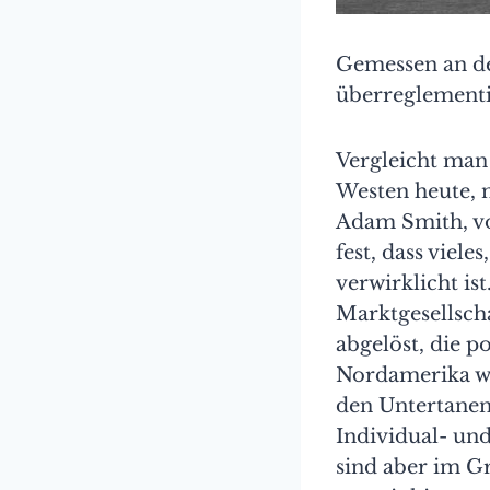
Gemessen an den
überreglementi
Vergleicht man 
Westen heute, 
Adam Smith, vo
fest, dass viele
verwirklicht is
Marktgesellscha
abgelöst, die p
Nordamerika we
den Untertanen 
Individual- un
sind aber im G