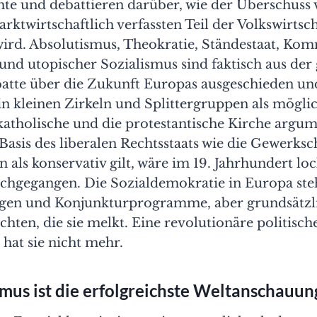
te und debattieren darüber, wie der Überschuss 
rktwirtschaftlich verfassten Teil der Volkswirtsch
 wird. Absolutismus, Theokratie, Ständestaat, K
und utopischer Sozialismus sind faktisch aus der
batte über die Zukunft Europas ausgeschieden u
 in kleinen Zirkeln und Splittergruppen als mögli
 katholische und die protestantische Kirche argu
Basis des liberalen Rechtsstaats wie die Gewerksc
 als konservativ gilt, wäre im 19. Jahrhundert loc
rchgegangen. Die Sozialdemokratie in Europa ste
en und Konjunkturprogramme, aber grundsätzlich
chten, die sie melkt. Eine revolutionäre politisch
 hat sie nicht mehr.
smus ist die erfolgreichste Weltanschauun