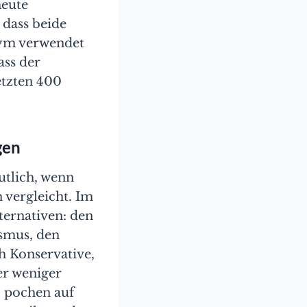
heute
 dass beide
onym verwendet
ass der
etzten 400
gen
utlich, wenn
 vergleicht. Im
lternativen: den
ismus, den
h Konservative,
er weniger
, pochen auf