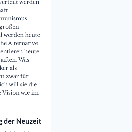
verteilt werden
aft
ommunismus,
 großen
nd werden heute
che Alternative
mentieren heute
haften. Was
ker als
ht zwar für
 will sie die
e Vision wie im
g der Neuzeit