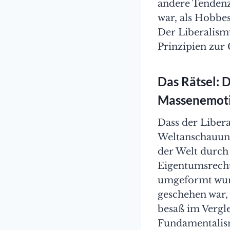
andere Tendenz
war, als Hobbe
Der Liberalismu
Prinzipien zur 
Das Rätsel: 
Massenemot
Dass der Liber
Weltanschauung
der Welt durch 
Eigentumsrecht
umgeformt wurd
geschehen war, 
besaß im Vergl
Fundamentalism