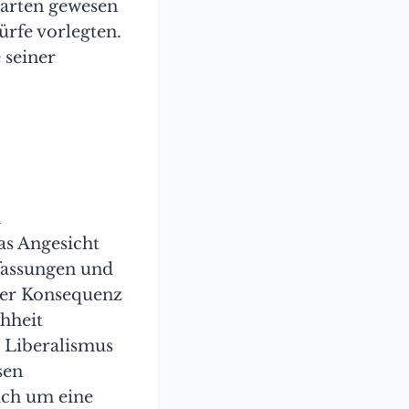
warten gewesen
rfe vorlegten.
 seiner
n
as Angesicht
rfassungen und
iner Konsequenz
hheit
r Liberalismus
sen
ich um eine