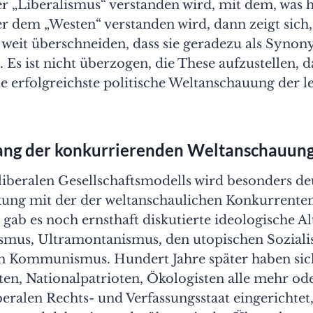
r „Liberalismus“ verstanden wird, mit dem, was 
 dem „Westen“ verstanden wird, dann zeigt sich,
o weit überschneiden, dass sie geradezu als Syn
Es ist nicht überzogen, die These aufzustellen, d
e erfolgreichste politische Weltanschauung der l
ang der konkurrierenden Weltanschauun
liberalen Gesellschaftsmodells wird besonders de
ung mit der der weltanschaulichen Konkurrenten
 gab es noch ernsthaft diskutierte ideologische A
ismus, Ultramontanismus, den utopischen Sozial
en Kommunismus. Hundert Jahre später haben sic
en, Nationalpatrioten, Ökologisten alle mehr od
beralen Rechts- und Verfassungsstaat eingerichtet