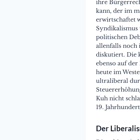
ihre Bürgerrech
kann, der im ma
erwirtschaftet
Syndikalismus 
politischen De
allenfalls noch
diskutiert. Die
ebenso auf der 
heute im Westen
ultraliberal du
Steuererhöhung
Kuh nicht schla
19. Jahrhundert
Der Liberali