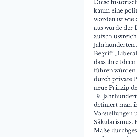
Diese historisch
kaum eine polit
worden ist wie 
aus wurde der L
aufschlussreich
Jahrhunderten 
Begriff „Liber
dass ihre Idee
führen würden.
durch private P
neue Prinzip d
19. Jahrhunder
definiert man i
Vorstellungen 
Säkularismus, R
Maße durchgeset