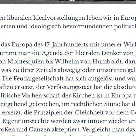
 liberalen Idealvorstellungen leben wir in Europ
erten und ideologisch bevormundenden politisch
das Europa des 17. Jahrhunderts mit unserer Wir
nimmt man die Agenda der liberalen Denker von 
n Montesquieu bis Wilhelm von Humboldt, dann
s, was zu ihrer Zeit als abwegig oder umstritten gal
t. Die Feudalgesellschaft hat sich aufgelöst und w
ften ersetzt, der Verfassungsstaat hat die absolu
olitische Vorherrschaft der Kirchen ist in Europa 
itgehend gebrochen, im rechtlichen Sinne hat d
ersetzt, die Prinzipien der Gleichheit vor dem G
d Eigentumsrechte werden zwar immer wieder un
roßen und Ganzen akzeptiert. Vergleicht man das