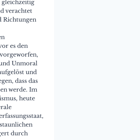
 gleichzeitig
nd verachtet
nd Richtungen
en
vor es den
 vorgeworfen,
s und Unmoral
aufgelöst und
egen, dass das
ten werde. Im
ismus, heute
erale
rfassungsstaat,
rstaunlichen
gert durch