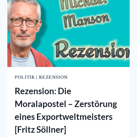
ENQUETE-
KOMMISSION
ZUR
CORONA-
PANDEMIE
POLITIK
|
REZENSION
Rezension: Die
Moralapostel – Zerstörung
eines Exportweltmeisters
[Fritz Söllner]