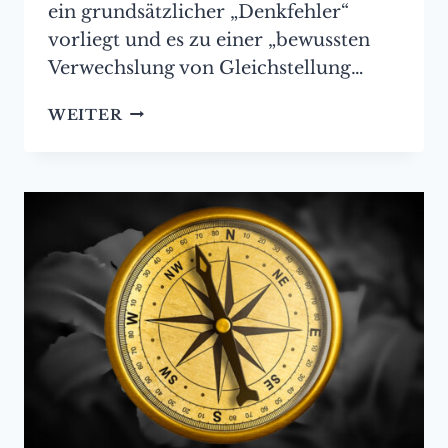
ein grundsätzlicher „Denkfehler“
vorliegt und es zu einer „bewussten
Verwechslung von Gleichstellung…
[KONTRAFUNK]
WEITER
UNTER
FREUNDEN:
GÜNTER
BUCHHOLZ
–
DER
DENKFEHLER
DER
GLEICHSTELLUNGSPOLITIK