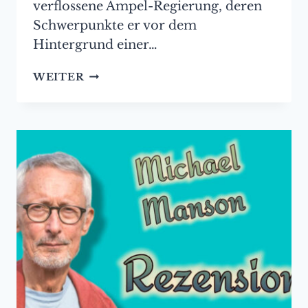
verflossene Ampel-Regierung, deren
Schwerpunkte er vor dem
Hintergrund einer…
REZENSION:
WEITER
DIE
MORALAPOSTEL
–
ZERSTÖRUNG
EINES
EXPORTWELTMEISTERS
[FRITZ
SÖLLNER]