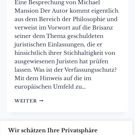
Eine Besprechung von Michael
Mansion Der Autor kommt eigentlich
aus dem Bereich der Philosophie und
verweist im Vorwort auf die Brisanz
seiner dem Thema geschuldeten
juristischen Einlassungen, die er
hinsichtlich ihrer Stichhaltigkeit von
ausgewiesenen Juristen hat prüfen
lassen. Was ist der Verfassungsschutz?
Mit dem Hinweis auf die im
europäischen Umfeld zu…
„GESINNUNGS-
WEITER
POLIZEI
IM
RECHTSSTAAT?“
VON
Seitennavigation
Wir schätzen Ihre Privatsphäre
Nächste
1
2
3
…
12
MATHIAS