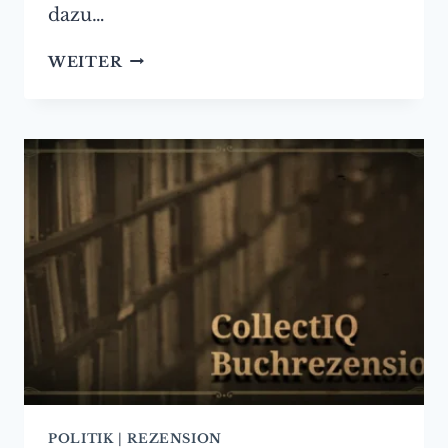
dazu…
RUSSLAND
WEITER
IM
ZANGENGRIFF
–
PETER
SCHOLL-
LATOUR.
EINE
BETRACHTUNG
VON
MICHAEL
MANSION
POLITIK
|
REZENSION