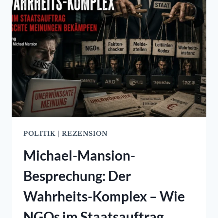
VON
LIV
VON
BOETTICHER
POLITIK
|
REZENSION
Michael-Mansion-
Besprechung: Der
Wahrheits-Komplex – Wie
NGOs im Staatsauftrag