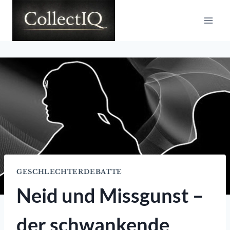
Zum
Inhalt
springen
GESCHLECHTERDEBATTE
Neid und Missgunst –
der schwankende