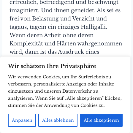
erfreulich, befriedigend und beschwingt
imaginiert. Und ihnen geneidet. Als sei es
frei von Belastung und Verzicht und
tagaus, tagein ein einziges Halligalli.
Wenn deren Arbeit ohne deren
Komplexität und Härten wahrgenommen
wird, dann ist das Ausdruck eines
Tunnelblicks.
Wir schätzen Ihre Privatsphäre
Wir verwenden Cookies, um Ihr Surferlebnis zu
Und so stoßen wir seit mehr als gut drei
verbessern, personalisierte Anzeigen oder Inhalte
Jahrzehnten in weiten Teilen der
einzusetzen und unseren Datenverkehr zu
Gesellschaft und vor allem den Medien
analysieren. Wenn Sie auf „Alle akzeptieren" klicken,
auf eine ritualisierte Rhetorik, wonach
stimmen Sie der Anwendung von Cookies zu.
alle
Männer gewalttätig und
alle
Frauen
friedfertig seien. In Folge zerfällt deren
Anpassen
Alles ablehnen
Alle akzeptieren
Beziehungsalltag in unversöhnbare