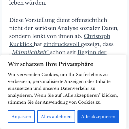
leben würden.
Diese Vorstellung dient offensichtlich
nicht der seriösen Analyse sozialer Daten,
sondern lenkt von ihnen ab.
Christoph
Kucklick
hat
eindrucksvoll
gezeigt, dass
„Männlichkeit“
schon seit
Beginn der
Moderne
Projektionsfläche für Probleme
Wir schätzen Ihre Privatsphäre
moderner Gesellschaften ist. Heute
Wir verwenden Cookies, um Ihr Surferlebnis zu
schaffen feministisch inspirierte
verbessern, personalisierte Anzeigen oder Inhalte
Vorstellungen von Männlichkeit den
einzusetzen und unseren Datenverkehr zu
diskursiven Spielraum, den eine
analysieren. Wenn Sie auf „Alle akzeptieren" klicken,
weitgehend entgrenzte
stimmen Sie der Anwendung von Cookies zu.
Ökonomisierungslogik braucht.
Anpassen
Alles ablehnen
Alle akzeptieren
{loadposition man-tau}