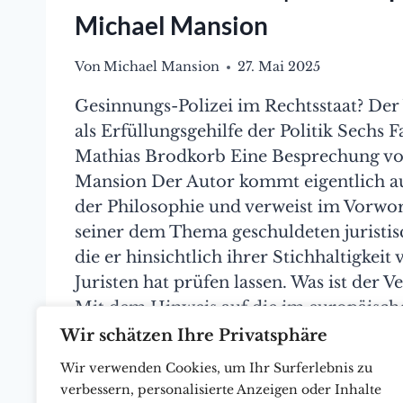
Michael Mansion
Von
Michael Mansion
27. Mai 2025
Gesinnungs-Polizei im Rechtsstaat? Der
als Erfüllungsgehilfe der Politik Sechs F
Mathias Brodkorb Eine Besprechung v
Mansion Der Autor kommt eigentlich a
der Philosophie und verweist im Vorwor
seiner dem Thema geschuldeten juristis
die er hinsichtlich ihrer Stichhaltigkei
Juristen hat prüfen lassen. Was ist der V
Mit dem Hinweis auf die im europäisc
Wir schätzen Ihre Privatsphäre
„GESINNUNGS-
WEITER
POLIZEI
Wir verwenden Cookies, um Ihr Surferlebnis zu
IM
verbessern, personalisierte Anzeigen oder Inhalte