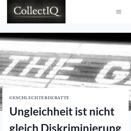
Zum
Inhalt
springen
GESCHLECHTERDEBATTE
Ungleichheit ist nicht
gleich Diskriminierung