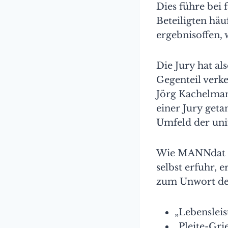
Dies führe bei
Beteiligten häu
ergebnisoffen, w
Die Jury hat a
Gegenteil verke
Jörg Kachelma
einer Jury geta
Umfeld der univ
Wie MANNdat au
selbst erfuhr, 
zum Unwort des
„Lebensleis
„Pleite-Gri