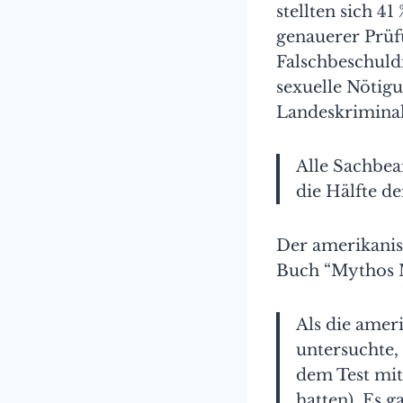
stellten sich 4
genauerer Prüfu
Falschbeschuld
sexuelle Nötig
Landeskriminal
Alle Sachbear
die Hälfte d
Der amerikanis
Buch “Mythos 
Als die amer
untersuchte,
dem Test mit
hatten). Es 