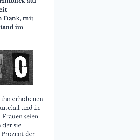
 Hinblick auf
eit
n Dank, mit
stand im
 ihn erhobenen
auschal und in
, Frauen seien
 der sie
t Prozent der