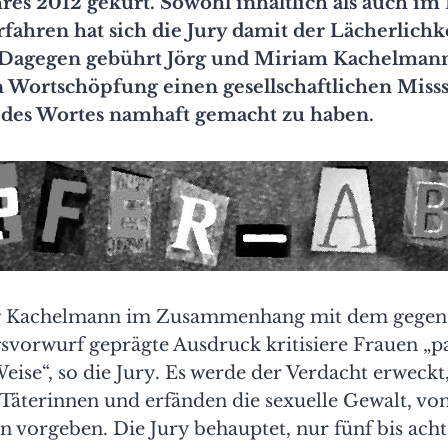
res 2012 gekürt. Sowohl inhaltlich als auch im
fahren hat sich die Jury damit der Lächerlichk
 Dagegen gebührt Jörg und Miriam Kachelman
n Wortschöpfung einen gesellschaftlichen Miss
 des Wortes namhaft gemacht zu haben.
rg Kachelmann im Zusammenhang mit dem gegen
svorwurf geprägte Ausdruck kritisiere Frauen „p
eise“, so die Jury. Es werde der Verdacht erweckt
 Täterinnen und erfänden die sexuelle Gewalt, von
in vorgeben. Die Jury behauptet, nur fünf bis ach