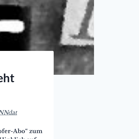
eht
NNdat
Opfer-Abo“ zum