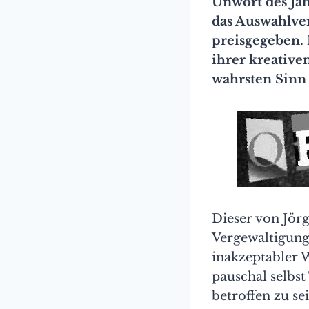
Unwort des Jah
das Auswahlver
preisgegeben.
ihrer kreative
wahrsten Sinn
Dieser von Jö
Vergewaltigung
inakzeptabler W
pauschal selbst
betroffen zu se