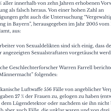
1 % aller innerhalb von zehn Jahren erhobenen Vor
ng als falsch heraus. Von einer hohen Zahl an
igungen geht auch die Untersuchung “Vergewalt
ung in Bayern”, herausgegeben im Jahr 2005 vom
amt, aus:
beiter von Sexualdelikten sind sich einig, dass d
er angezeigten Sexualstraftaten vorgetäuscht werd
che Geschlechterforscher Warren Farrell bericht
Männermacht” folgendes:
ikanische Luftwaffe 556 Fälle von angeblicher Ve
 gaben 27 % der Frauen zu, gelogen zu haben (ent
 dem Lügendetektor oder nachdem sie ihn nicht
gab aber auch Fälle, die unklar waren und von dre