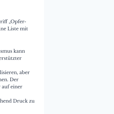
iff „Opfer-
ne Liste mit
nismus kann
erstützter
isieren, aber
men. Der
 auf einer
ichend Druck zu