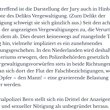
effend ist die Darstellung der Jury auch in Hinbl
te des Delikts Vergewaltigung. (Zum Delikt der
gung schweigt sie sich gänzlich aus.) Seit den ach
 der angezeigten Vergewaltigungen zu, die Verur
tdem ab. Dies deutet keineswegs auf mangelnde Tä
g hin, vielmehr impliziert es ein zunehmendes
ungsgeschehen. In den Niederlanden wird deshalb 
teriums erwogen, den Polizeibehörden gesetzlich
rgewaltigungsvorwürfen stets in beide Richtungen
n sich dort der Flut der Falschbezichtigungen, w
 Opfer – den Mann! – eine gravierende Belastung 
r werden.
alpolizei Bern stellt sich ein Drittel der Anzeig
 und sexueller Nötigung als unbegründet heraus. 