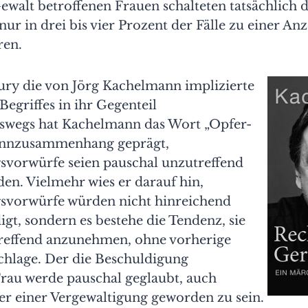
ewalt betroffenen Frauen schalteten tatsächlich di
r in drei bis vier Prozent der Fälle zu einer An
ren.
Jury die von Jörg Kachelmann implizierte
egriffes in ihr Gegenteil
eswegs hat Kachelmann das Wort „Opfer-
innzusammenhang geprägt,
svorwürfe seien pauschal unzutreffend
den. Vielmehr wies er darauf hin,
svorwürfe würden nicht hinreichend
igt, sondern es bestehe die Tendenz, sie
utreffend anzunehmen, ohne vorherige
chlage. Der die Beschuldigung
rau werde pauschal geglaubt, auch
er einer Vergewaltigung geworden zu sein.