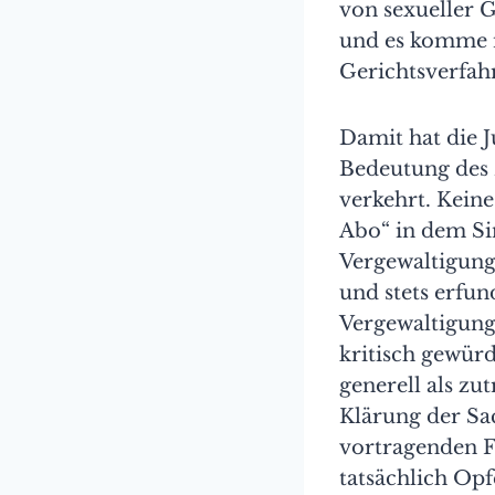
von sexueller G
und es komme nu
Gerichtsverfah
Damit hat die 
Bedeutung des B
verkehrt. Kein
Abo“ in dem S
Vergewaltigung
und stets erfun
Vergewaltigung
kritisch gewürd
generell als z
Klärung der Sa
vortragenden F
tatsächlich Opf