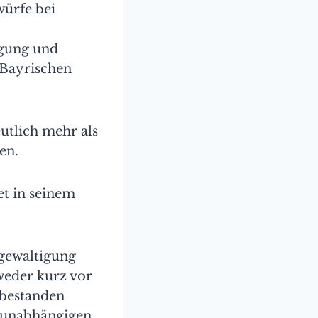
würfe bei
igung und
 Bayrischen
eutlich mehr als
en.
et in seinem
rgewaltigung
weder kurz vor
 bestanden
i unabhängigen