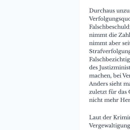
Durchaus unzutr
Verfolgungsquo
Falschbeschuldi
nimmt die Zahl
nimmt aber sei
Strafverfolgun
Falschbezichtig
des Justizminis
machen, bei Ve
Anders sieht ma
zuletzt für das
nicht mehr Her
Laut der Krimin
Vergewaltigung