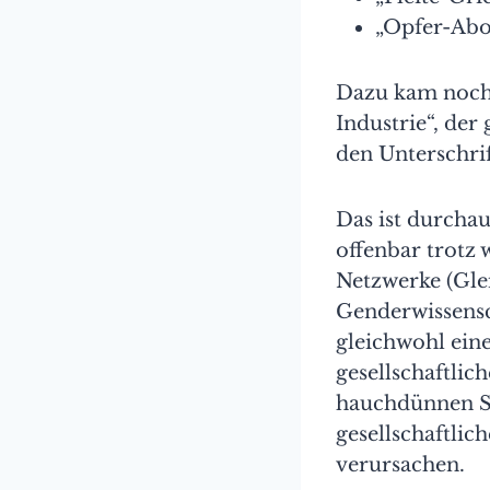
„Opfer-Abo“
Dazu kam noch 
Industrie“, der
den Unterschri
Das ist durcha
offenbar trotz 
Netzwerke (Gle
Genderwissensc
gleichwohl ein
gesellschaftlic
hauchdünnen Sc
gesellschaftli
verursachen.