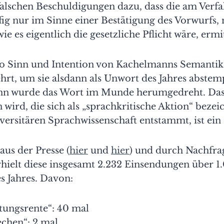
 falschen Beschuldigungen dazu, dass die am Verf
fig nur im Sinne einer Bestätigung des Vorwurfs, 
ie es eigentlich die gesetzliche Pflicht wäre, ermi
lso Sinn und Intention von Kachelmanns Semantik 
hrt, um sie alsdann als Unwort des Jahres abste
nn wurde das Wort im Munde herumgedreht. Dass
n wird, die sich als „sprachkritische Aktion“ bez
ersitären Sprachwissenschaft entstammt, ist ein
s der Presse (
hier
und
hier
) und durch Nachfrag
erhielt diese insgesamt 2.232 Einsendungen über 
 Jahres. Davon:
tungsrente“: 40 mal
echen“: 2 mal