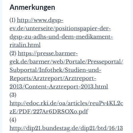
Anmerkungen
(1)
http://www.dgsp-
ev.de/unterseite/positionspapier-der-
dgsp-zu-adhs-und-dem-medikament-
ritalin.html
(2)
https://presse.barmer-
gek.de/barmer/web/Portale/Presseportal/
Subportal/Infothek/Studien-und-
Reports/Arztreport/Arztreport-
2013/Content-Arztreport-2013.html
(3)
http://edoc.rki.de/oa/articles/reuPv4KL2c
zE/PDF/227Ar6DRSOXo.pdf
(4)
http://dip21.bundestag.de/dip21/btd/16/13