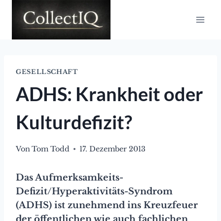
Zum
Inhalt
springen
GESELLSCHAFT
ADHS: Krankheit oder
Kulturdefizit?
Von
Tom Todd
17. Dezember 2013
Das Aufmerksamkeits-
Defizit/Hyperaktivitäts-Syndrom
(ADHS) ist zunehmend ins Kreuzfeuer
der öffentlichen wie auch fachlichen