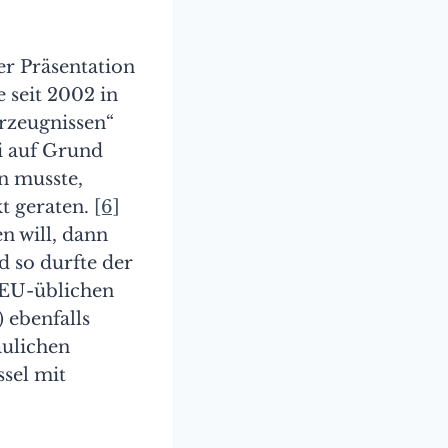
er Präsentation
 seit 2002 in
rzeugnissen“
i auf Grund
n musste,
t geraten.
[6]
n will, dann
d so durfte der
 EU-üblichen
 ebenfalls
aulichen
sel mit