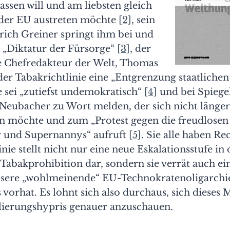
lassen will und am liebsten gleich
 der EU austreten möchte
[2]
, sein
rich Greiner springt ihm bei und
r „Diktatur der Fürsorge“
[3]
, der
de Chefredakteur der Welt, Thomas
 der Tabakrichtlinie eine „Entgrenzung staatlichen 
 sei „zutiefst undemokratisch“
[4]
und bei Spiege
 Neubacher zu Wort melden, der sich nicht läng
en möchte und zum „Protest gegen die freudlosen
 und Supernannys“ aufruft
[5]
. Sie alle haben Re
inie stellt nicht nur eine neue Eskalationsstufe in
 Tabakprohibition dar, sondern sie verrät auch e
nsere „wohlmeinende“ EU-Technokratenoligarchie
ns vorhat. Es lohnt sich also durchaus, sich diese
lierungshypris genauer anzuschauen.