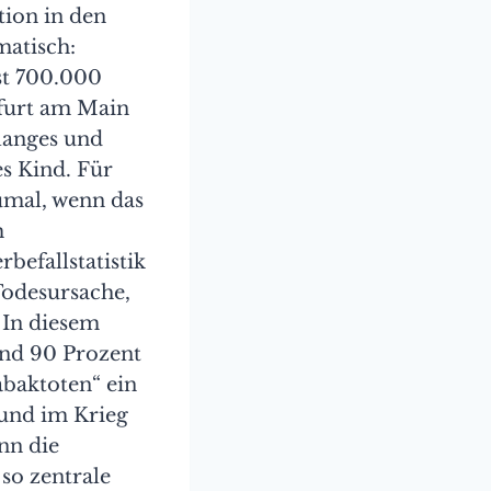
tion in den
matisch:
st 700.000
kfurt am Main
langes und
es Kind. Für
Zumal, wenn das
m
befallstatistik
Todesursache,
 In diesem
und 90 Prozent
abaktoten“ ein
 und im Krieg
nn die
 so zentrale