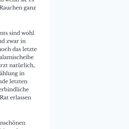
s Rauchen ganz
nts sind wohl
nd zwar in
och das letzte
Salamischeibe
zt natürlich,
ählung in
nde letzten
verbindliche
Rat erlassen
 unschönen