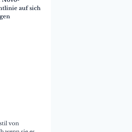
tlinie auf sich
egen
til von
h wenn sie es