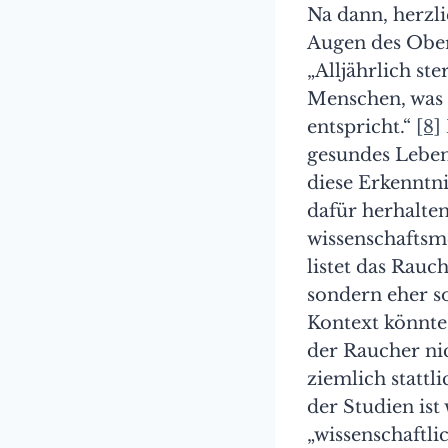
Na dann, herzli
Augen des Ober
„Alljährlich st
Menschen, was 
entspricht.“
[8]
gesundes Leben 
diese Erkenntni
dafür herhalte
wissenschaftsme
listet das Rauc
sondern eher s
Kontext könnte
der Raucher nic
ziemlich stattl
der Studien ist
„wissenschaftli