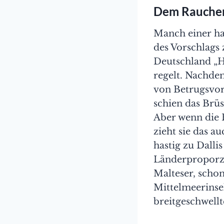
Dem Raucher
Manch einer hat
des Vorschlags 
Deutschland „H
regelt. Nachde
von Betrugsvor
schien das Brü
Aber wenn die 
zieht sie das a
hastig zu Dall
Länderproporze
Malteser, scho
Mittelmeerinse
breitgeschwellt