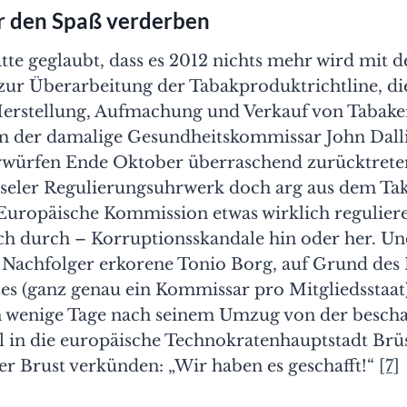
 den Spaß verderben
te geglaubt, dass es 2012 nichts mehr wird mit d
zur Überarbeitung der Tabakproduktrichtline, die
erstellung, Aufmachung und Verkauf von Tabake
m der damalige Gesundheitskommissar John Dall
würfen Ende Oktober überraschend zurücktrete
sseler Regulierungsuhrwerk doch arg aus dem Tak
Europäische Kommission etwas wirklich reguliere
uch durch – Korruptionsskandale hin oder her. Un
is Nachfolger erkorene Tonio Borg, auf Grund des
s (ganz genau ein Kommissar pro Mitgliedsstaat)
n wenige Tage nach seinem Umzug von der besch
l in die europäische Technokratenhauptstadt Brüs
er Brust verkünden: „Wir haben es geschafft!“
[7]