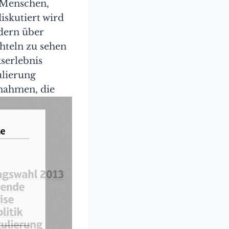
 Menschen,
iskutiert wird
ldern über
hteln zu sehen
serlebnis
ulierung
nahmen, die