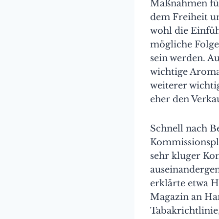
Maßnahmen für 
dem Freiheit u
wohl die Einfü
mögliche Folge
sein werden. A
wichtige Aroma
weiterer wich
eher den Verka
Schnell nach B
Kommissionsplä
sehr kluger Ko
auseinanderge
erklärte etwa H
Magazin an Han
Tabakrichtlinie