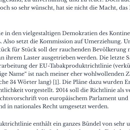
 noch so sehr wünscht, hat sie nicht die Macht, da
e in den vielgestaltigen Demokratien des Kontine
ß. Also setzt die Kommission auf Umerziehung. U
tück für Stück soll der rauchenden Bevölkerung n
an ihrem Laster ausgetrieben werden. Die letzte 
rarbeitung der EU-Tabakproduktrichtlinie (verkür
tige Name“ ist nach meiner eher wohlwollenden Z
che 34 Wörter lang)
[1]
. Die Pläne dazu wurden E
tlichkeit vorgestellt. 2014 soll die Richtlinie als 
chtsvorschrift von europäischem Parlament und 
nd in nationales Recht umgesetzt werden.
ktrichtlinie enthält ein ganzes Bündel von sehr