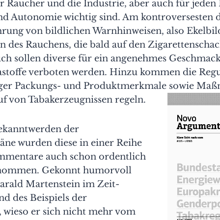
Raucher und die Industrie, aber auch für jeden
nd Autonomie wichtig sind. Am kontroversesten d
hrung von bildlichen Warnhinweisen, also Ekelbi
n des Rauchens, die bald auf den Zigarettenschac
uch sollen diverse für ein angenehmes Geschmack
stoffe verboten werden. Hinzu kommen die Reg
tiger Packungs- und Produktmerkmale sowie Maß
uf von Tabakerzeugnissen regeln.
ekanntwerden der
ne wurden diese in einer Reihe
mmentare auch schon ordentlich
nommen. Gekonnt humorvoll
arald Martenstein im Zeit-
d des Beispiels der
, wieso er sich nicht mehr vom