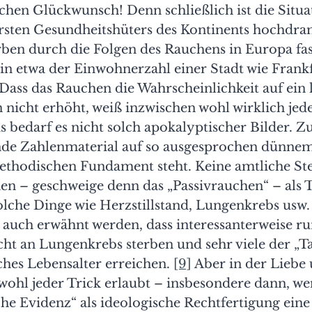
chen Glückwunsch! Denn schließlich ist die Situa
sten Gesundheitshüters des Kontinents hochdra
erben durch die Folgen des Rauchens in Europa fa
in etwa der Einwohnerzahl einer Stadt wie Fran
Dass das Rauchen die Wahrscheinlichkeit auf ein 
nicht erhöht, weiß inzwischen wohl wirklich jed
s bedarf es nicht solch apokalyptischer Bilder. 
nde Zahlenmaterial auf so ausgesprochen dünne
thodischen Fundament steht. Keine amtliche Ster
hen – geschweige denn das „Passivrauchen“ – als 
olche Dinge wie Herzstillstand, Lungenkrebs usw.
 auch erwähnt werden, dass interessanterweise r
ht an Lungenkrebs sterben und sehr viele der „T
iches Lebensalter erreichen.
[9]
Aber in der Liebe
 wohl jeder Trick erlaubt – insbesondere dann, we
che Evidenz“ als ideologische Rechtfertigung eine