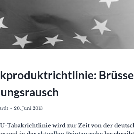
produktrichtlinie: Brüsse
rungsrausch
ardt
20. Juni 2013
U-Tabakrichtlinie wird zur Zeit von der deutsc
er und in der
aktuellen Printausgabe
beschreib