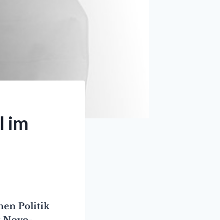
l im
hen Politik
t Novo-