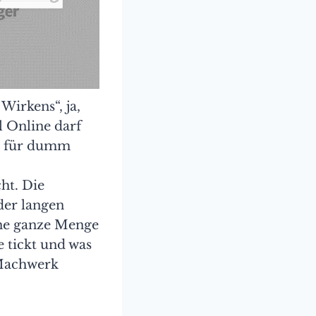
Wirkens“, ja,
l Online darf
er für dumm
cht. Die
 der langen
ine ganze Menge
 tickt und was
s Machwerk