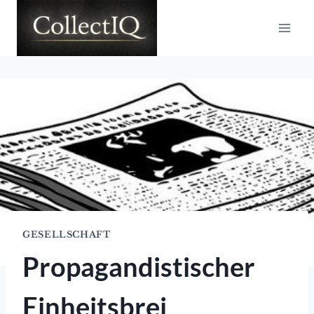
Zum
Inhalt
springen
GESELLSCHAFT
Propagandistischer
Einheitsbrei