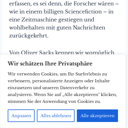
erfassen, es sei denn, die Forscher wären –
wie in einem billigen Sciencefiction – in
eine Zeitmaschine gestiegen und
wohlbehalten mit guten Nachrichten
zurückgekehrt.
Von Oliver Sacks kennen wir womöglich
das Buch ‚Der Mann, der seine Frau mit
Wir schätzen Ihre Privatsphäre
dem Hut verwechselte‘, in dem er seltene
Wir verwenden Cookies, um Ihr Surferlebnis zu
Krankheitsbilder beschreibt, die wie sich
verbessern, personalisierte Anzeigen oder Inhalte
herausstellten, gar nicht so selten sind. Er
einzusetzen und unseren Datenverkehr zu
kam als Jüngster von vier Kindern zur
analysieren. Wenn Sie auf „Alle akzeptieren" klicken,
Welt. Seine Mutter war das sechzehnte
stimmen Sie der Anwendung von Cookies zu.
von achtzehn Kindern. Mit all den
Anpassen
Alles ablehnen
Alle akzeptieren
Onkeln, Tanten und Cousinen kamen sie
leicht auf über hundert, die sich häufig zu