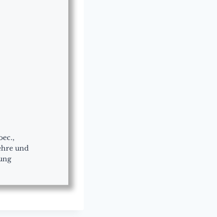
oec.,
lehre und
lung