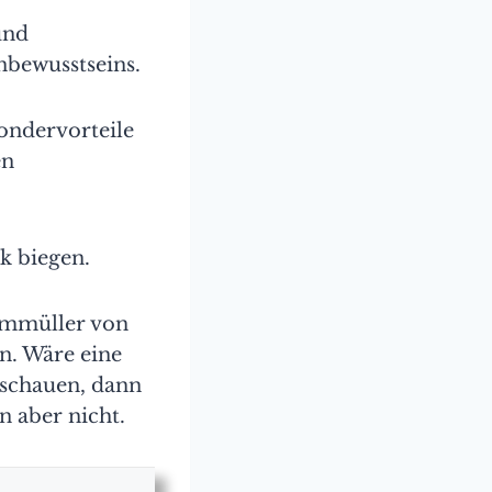
und
nbewusstseins.
Sondervorteile
en
k biegen.
Kammüller von
n. Wäre eine
hschauen, dann
 aber nicht.