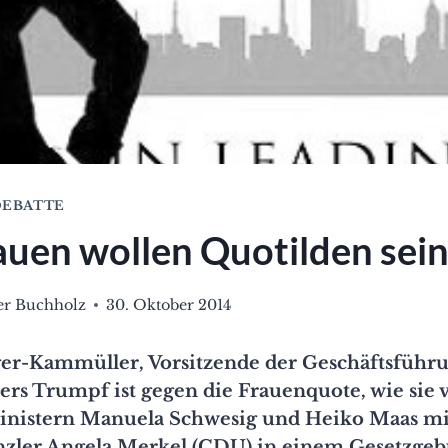
EBATTE
auen wollen Quotilden sein
ter Buchholz
30. Oktober 2014
ger-Kammüller, Vorsitzende der Geschäftsführ
rs Trumpf ist gegen die Frauenquote, wie sie 
nistern Manuela Schwesig und Heiko Maas m
zler Angela Merkel (CDU) in einem Gesetzge