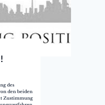
!
ung des
von den beiden
it Zustimmung
bungsverfahren