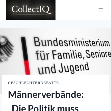
Zum
Inhalt
springen
GESCHLECHTERDEBATTE
Männerverbände:
„Die Politik muss