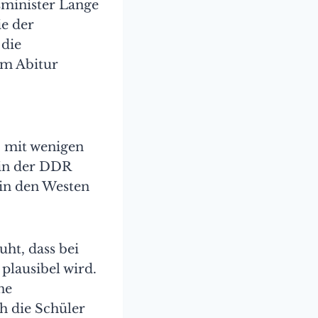
gsminister Lange
ie der
 die
om Abitur
, mit wenigen
 in der DDR
 in den Westen
uht, dass bei
 plausibel wird.
ne
h die Schüler