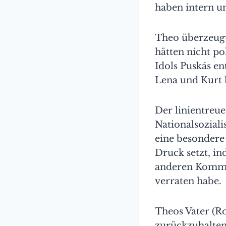
haben intern u
Theo überzeugt
hätten nicht po
Idols Puskás en
Lena und Kurt l
Der linientreue
Nationalsoziali
eine besondere 
Druck setzt, in
anderen Kommun
verraten habe.
Theos Vater (Ro
zurückzuhalten