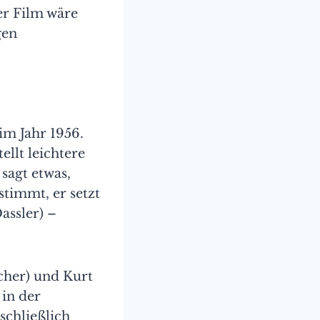
er Film wäre
gen
im Jahr 1956.
ellt leichtere
sagt etwas,
stimmt, er setzt
assler) –
cher) und Kurt
in der
schließlich