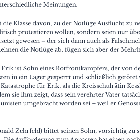
nterschiedliche Meinungen.
 die Klasse davon, zu der Notlüge Ausflucht zu n
litisch protestieren wollen, sondern seien nur üb
tsetzt gewesen – der sich dann auch als Falschme
ehnen die Notlüge ab, fügen sich aber der Mehrh
 Erik ist Sohn eines Rotfrontkämpfers, der von d
sten in ein Lager gesperrt und schließlich getötet 
Katastrophe für Erik, als die Kreisschulrätin Kess
dem sie ihm zeigt, dass sein verehrter Vater tatsäc
isten umgebracht worden sei – weil er Genosse
nald Zehrfeld) bittet seinen Sohn, vorsichtig zu s
. Die Aufforderung zum Anpassen hat einen nach