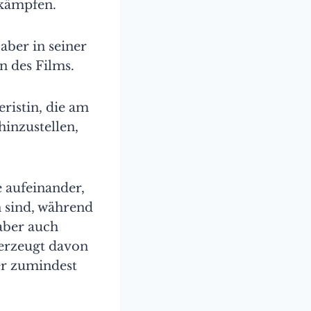
 kämpfen.
 aber in seiner
n des Films.
eristin, die am
hinzustellen,
e aufeinander,
n sind, während
aber auch
überzeugt davon
er zumindest