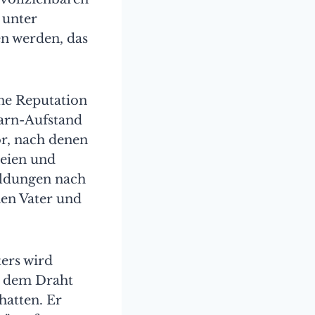
 unter
n werden, das
ine Reputation
garn-Aufstand
or, nach denen
seien und
ldungen nach
en Vater und
ters wird
on dem Draht
hatten. Er