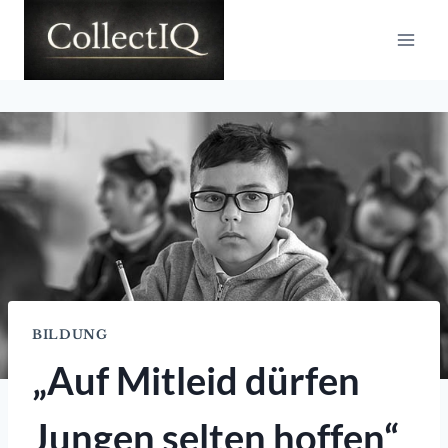
Zum
Inhalt
springen
BILDUNG
„Auf Mitleid dürfen
Jungen selten hoffen“