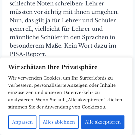
schlechte Noten schreiben; Lehrer
müssten vorsichtig mit ihnen umgehen.
Nun, das gilt ja für Lehrer und Schüler
generell, vielleicht für Lehrer und
männliche Schüler in den Sprachen in
besonderem Maße. Kein Wort dazu im
PISA-Report.
Wir schätzen Ihre Privatsphäre
Seriöse Forschung hätte natürlich fragen
Wir verwenden Cookies, um Ihr Surferlebnis zu
müssen „Wie korrelieren die
verbessern, personalisierte Anzeigen oder Inhalte
Selbstbewusstseinswerte von Jungen und
einzusetzen und unseren Datenverkehr zu
Mädchen in je Mathe und Sprachen mit
analysieren. Wenn Sie auf „Alle akzeptieren" klicken,
den jeweiligen Leistungen?“ und dann
stimmen Sie der Anwendung von Cookies zu.
fragen müssen „Was sagt uns das?“,
Anpassen
Alles ablehnen
Alle akzeptieren
eventuell sogar „Was sollten wir tun?“ In
der etwas komplizierten Sprache der