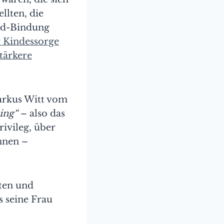
llten, die
nd-Bindung
r Kindessorge
tärkere
arkus Witt vom
ing“
– also das
rivileg, über
nnen –
nten und
 seine Frau