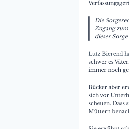
Verfassungsgeri
Die Sorgerec
Zugang zum S
dieser Sorge
Lutz Bierend h
schwer es Väter
immer noch gem
Bücker aber er
sich vor Unter
scheuen. Dass s
Müttern benacht
Sie erwähnt sch