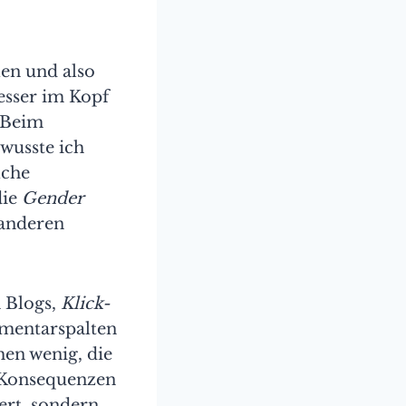
len und also
esser im Kopf
. Beim
 wusste ich
lche
die
Gender
 anderen
h Blogs,
Klick-
mentarspalten
hen wenig, die
n Konsequenzen
iert, sondern