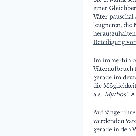
einer Gleichber
Väter
pauschal 
leugneten, die
herauszuhalten
Beteiligung vo
Im immerhin o
Väteraufbruch 
gerade im deuts
die Möglichkei
als
„Mythos“
. 
Aufhänger ihres
werdenden Vate
gerade in den 