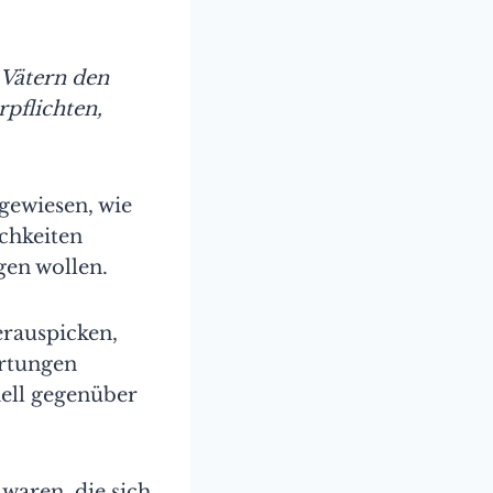
 Vätern den
pflichten,
gewiesen, wie
ichkeiten
gen wollen.
erauspicken,
ortungen
nell gegenüber
waren, die sich