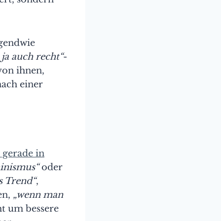
rgendwie
 ja auch recht“
-
von ihnen,
nach einer
 gerade in
inismus“
oder
s Trend“
,
en,
„wenn man
ht um bessere