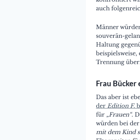
auch folgenreic
Männer würden v
souverän-gelan
Haltung gegenü
beispielsweise,
Trennung überr
Frau Bücker 
Das aber ist eb
der
Edition F.
b
für
„Frauen“
. 
würden bei der
mit dem Kind s