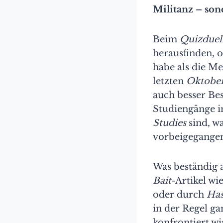
Militanz – son
Beim
Quizduel
herausfinden, 
habe als die Me
letzten
Oktobe
auch besser Bes
Studiengänge i
Studies
sind, w
vorbeigegangen
Was beständig 
Bait
-Artikel wi
oder durch
Has
in der Regel g
konfrontiert wi