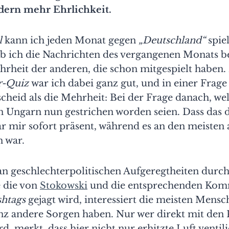
dern mehr Ehrlichkeit.
l
kann ich jeden Monat gegen
„Deutschland“
spie
ob ich die Nachrichten des vergangenen Monats b
hrheit der anderen, die schon mitgespielt haben
r-Quiz
war ich dabei ganz gut, und in einer Frage
cheid als die Mehrheit: Bei der Frage danach, we
n Ungarn nun gestrichen worden seien. Dass das 
ar mir sofort präsent, während es an den meisten
 war.
an geschlechterpolitischen Aufgeregtheiten durc
e die von
Stokowski
und die entsprechenden Kom
htags
gejagt wird, interessiert die meisten Mensc
anz andere Sorgen haben. Nur wer direkt mit de
rd, merkt, dass hier nicht nur erhitzte Luft ventil