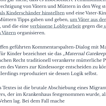
echtigung von Vätern und Müttern in den Weg ste
als Kinderschänder hinstellten
und eine Vater-Ki
 Müttern Tipps gaben und geben,
um Väter aus de
, und die eine
verbissene Lobbyarbeit
gegen die
s
n Vätern
organisieren.
ffen geführten Kommentarspalten-Dialog mit M
für Kinder bezeichnet sie das
„Maternal Gatekeep
chen Recht traditionell verankerte mütterliche P
ten des Vaters zur Kindessorge entscheiden zu kö
Allerdings reproduziert sie dessen Logik selbst.
 Textes ist die brutale Abschiebung eines Migra
rs, der im Krankenhaus festgenommen wurde, als
Wehen lag. Bei dem Fall mache