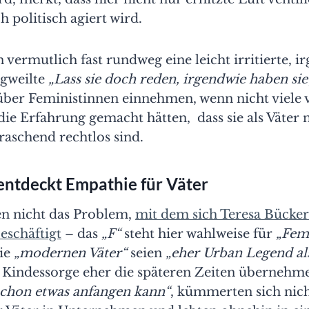
h politisch agiert wird.
ermutlich fast rundweg eine leicht irritierte, i
gweilte
„Lass sie doch reden, irgendwie haben sie
ber Feministinnen einnehmen, wenn nicht viele 
 die Erfahrung gemacht hätten, dass sie als Väter 
aschend rechtlos sind.
entdeckt Empathie für Väter
en nicht das Problem,
mit dem sich Teresa Bücker
eschäftigt
– das
„F“
steht hier wahlweise für
„Fem
Die
„modernen Väter“
seien
„eher Urban Legend al
 Kindessorge eher die späteren Zeiten übernehm
chon etwas anfangen kann“
, kümmerten sich nic