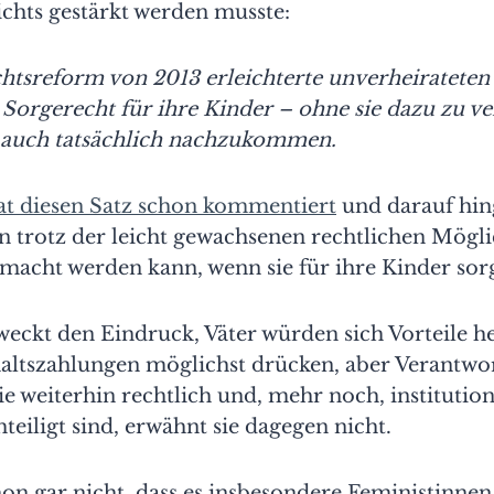
chts gestärkt werden musste:
htsreform von 2013 erleichterte unverheirateten
orgerecht für ihre Kinder – ohne sie dazu zu ver
 auch tatsächlich nachzukommen.
at diesen Satz schon kommentiert
und darauf hin
n trotz der leicht gewachsenen rechtlichen Mögl
acht werden kann, wenn sie für ihre Kinder sor
weckt den Eindruck, Väter würden sich Vorteile h
haltszahlungen möglichst drücken, aber Verantw
ie weiterhin rechtlich und, mehr noch, institutio
eiligt sind, erwähnt sie dagegen nicht.
on gar nicht, dass es insbesondere Feministinnen 