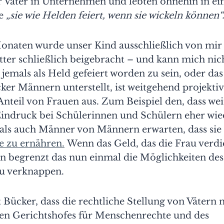
ür Väter in Unternehmen und lebten ohnehin in ei
e
„sie wie Helden feiert, wenn sie wickeln können“
Monaten wurde unser Kind ausschließlich von mir 
tter schließlich beigebracht – und kann mich nic
 jemals als Held gefeiert worden zu sein, oder das
er Männern unterstellt, ist weitgehend projektiv
Anteil von Frauen aus. Zum Beispiel den, dass wei
ndruck bei Schülerinnen und Schülern eher wied
als auch Männer von Männern erwarten, dass sie
ie zu ernähren.
Wenn das Geld, das die Frau verdie
nn begrenzt das nun einmal die Möglichkeiten des
zu verknappen.
t Bücker, dass die rechtliche Stellung von Vätern 
en Gerichtshofes für Menschenrechte und des