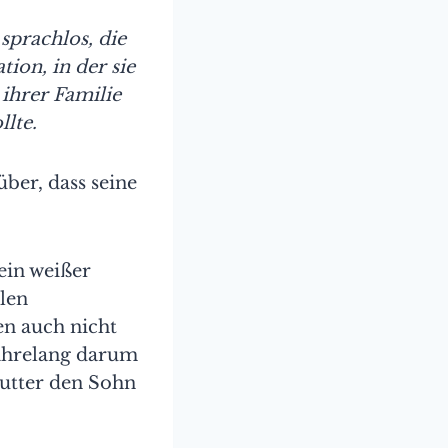
sprachlos, die
tion, in der sie
ihrer Familie
lte.
ber, dass seine
kein weißer
len
en auch nicht
jahrelang darum
Mutter den Sohn