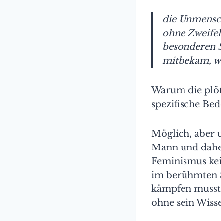
die Unmensch
ohne Zweifel 
besonderen S
mitbekam, wä
Warum die plöt
spezifische Bed
Möglich, aber u
Mann und daher 
Feminismus kein
im berühmten
kämpfen musste
ohne sein Wiss