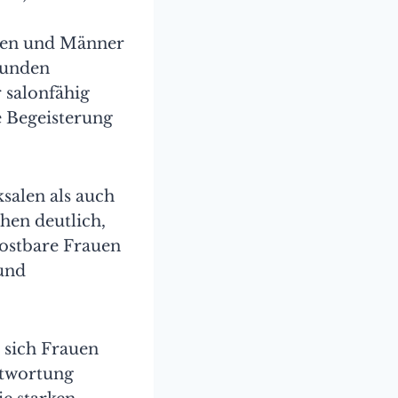
auen und Männer
wunden
 salonfähig
ie Begeisterung
salen als auch
hen deutlich,
kostbare Frauen
 und
 sich Frauen
ntwortung