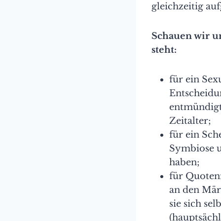
gleichzeitig au
Schauen wir u
steht:
für ein Sex
Entscheidu
entmündigt 
Zeitalter;
für ein Sch
Symbiose un
haben;
für Quotenr
an den Mär
sie sich sel
(hauptsächl