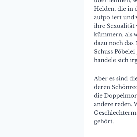
übernehmen, wä
Helden, die in 
aufpoliert und 
ihre Sexualität 
kümmern, als w
dazu noch das 
Schuss Pöbelei
handele sich i
Aber es sind di
deren Schönrede
die Doppelmoral
andere reden. 
Geschlechtermod
gehört.