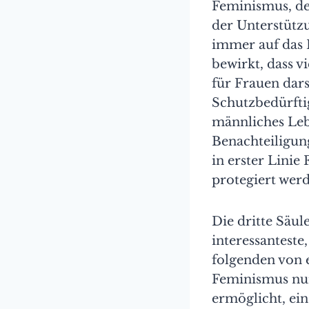
Feminismus, der
der Unterstütz
immer auf das 
bewirkt, dass v
für Frauen dar
Schutzbedürftig
männliches Leb
Benachteiligun
in erster Linie
protegiert wer
Die dritte Säul
interessanteste
folgenden von 
Feminismus nur 
ermöglicht, ein