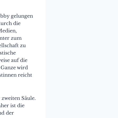
Lobby gelungen
durch die
Medien,
unter zum
llschaft zu
stische
ise auf die
s Ganze wird
stinnen reicht
 zweiten Säule.
her ist die
nd der