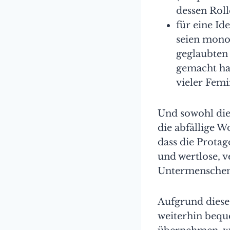
dessen Rol
für eine Id
seien monol
geglaubten
gemacht hat
vieler Femi
Und sowohl die
die abfällige W
dass die Protag
und wertlose, v
Untermenschen
Aufgrund diese
weiterhin bequ