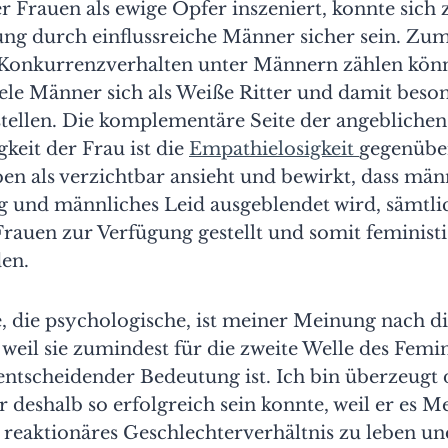
 Frauen als ewige Opfer inszeniert, konnte sich z
ung durch einflussreiche Männer sicher sein. Zu
Konkurrenzverhalten unter Männern zählen könn
iele Männer sich als Weiße Ritter und damit beson
stellen. Die komplementäre Seite der angebliche
keit der Frau ist die
Empathielosigkeit
gegenübe
en als verzichtbar ansieht und bewirkt, dass män
g und männliches Leid ausgeblendet wird, sämtl
 Frauen zur Verfügung gestellt und somit feminist
den.
e, die psychologische, ist meiner Meinung nach d
, weil sie zumindest für die zweite Welle des Fem
entscheidender Bedeutung ist. Ich bin überzeugt 
deshalb so erfolgreich sein konnte, weil er es 
 reaktionäres Geschlechterverhältnis zu leben un