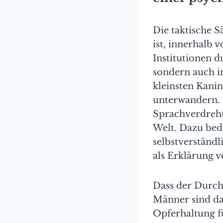
Die taktische S
ist, innerhalb 
Institutionen d
sondern auch i
kleinsten Kanin
unterwandern. 
Sprachverdrehu
Welt. Dazu bed
selbstverständl
als Erklärung vö
Dass der Durchm
Männer sind dar
Opferhaltung f