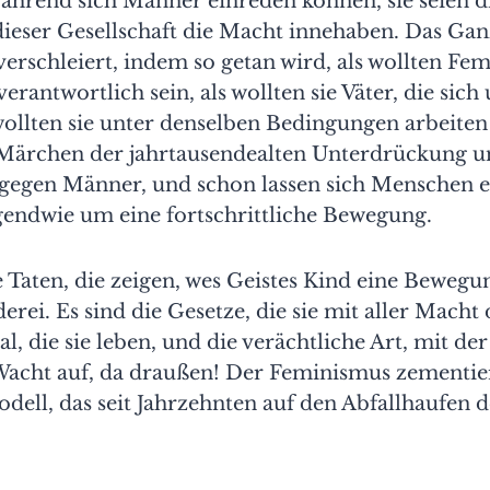
hrend sich Männer einreden können, sie seien di
dieser Gesellschaft die Macht innehaben. Das Gan
verschleiert, indem so getan wird, als wollten Fem
verantwortlich sein, als wollten sie Väter, die sic
ollten sie unter denselben Bedingungen arbeiten
Märchen der jahrtausendealten Unterdrückung un
 gegen Männer, und schon lassen sich Menschen e
rgendwie um eine fortschrittliche Bewegung.
e Taten, die zeigen, wes Geistes Kind eine Bewegun
rei. Es sind die Gesetze, die sie mit aller Mach
, die sie leben, und die verächtliche Art, mit der
Wacht auf, da draußen! Der Feminismus zementier
ell, das seit Jahrzehnten auf den Abfallhaufen 