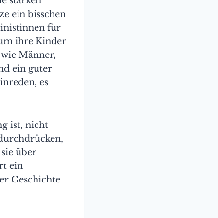
e starken
ze ein bisschen
inistinnen für
h um ihre Kinder
 wie Männer,
d ein guter
inreden, es
g ist, nicht
t durchdrücken,
 sie über
t ein
der Geschichte