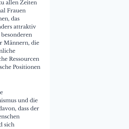
u allen Zeiten
mal Frauen
en, das
ders attraktiv
n besonderen
r Männern, die
nliche
iche Ressourcen
ische Positionen
ie
inismus und die
davon, dass der
Menschen
d sich