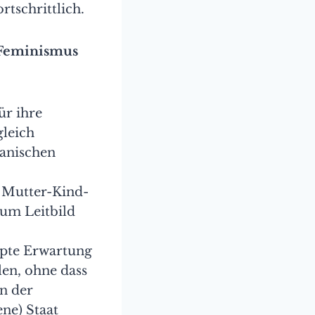
rtschrittlich.
 Feminismus
ür ihre
gleich
ianischen
e Mutter-Kind-
zum Leitbild
ppte Erwartung
en, ohne dass
en der
ne) Staat