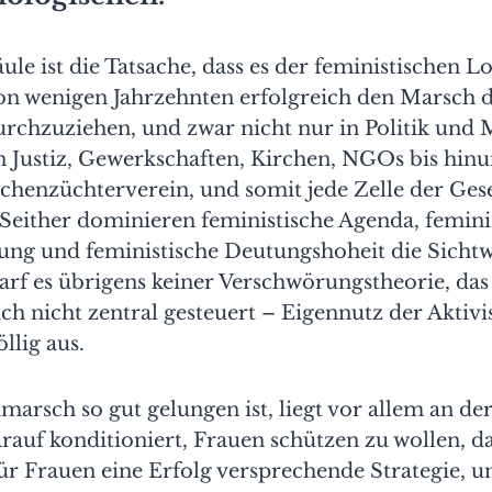
äule ist die Tatsache, dass es der feministischen 
von wenigen Jahrzehnten erfolgreich den Marsch 
urchzuziehen, und zwar nicht nur in Politik und 
n Justiz, Gewerkschaften, Kirchen, NGOs bis hin
chenzüchterverein, und somit jede Zelle der Gese
Seither dominieren feministische Agenda, femini
ng und feministische Deutungshoheit die Sichtwe
arf es übrigens keiner Verschwörungstheorie, da
ich nicht zentral gesteuert – Eigennutz der Aktivi
llig aus.
arsch so gut gelungen ist, liegt vor allem an der
auf konditioniert, Frauen schützen zu wollen, da
ür Frauen eine Erfolg versprechende Strategie, u