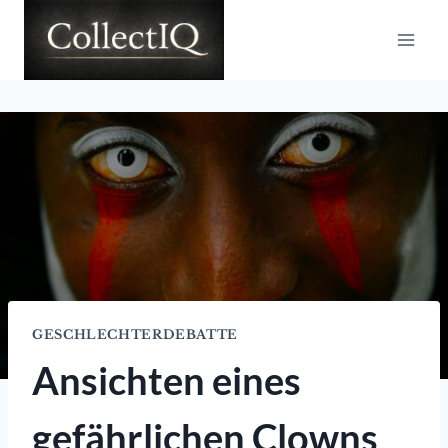
Zum
Inhalt
springen
GESCHLECHTERDEBATTE
Ansichten eines
gefährlichen Clowns