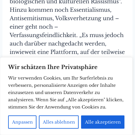
biologischen und kulturellen Rassismus“.
Hinzu kommen noch Essentialismus,
Antisemitismus, Volksverhetzung und –
einer geht noch –
Verfassungsfeindlichkeit. „Es muss jedoch
auch darüber nachgedacht werden,
inwieweit eine Plattform, auf der teilweise
klar verfassungsfeindliche Positionen
Wir schätzen Ihre Privatsphäre
vertreten werden, noch unter den Schutz
der Meinungsfreiheit fällt.“ Glanzpunkte
Wir verwenden Cookies, um Ihr Surferlebnis zu
der Peinlichkeit werden erreicht, wenn er
verbessern, personalisierte Anzeigen oder Inhalte
einzusetzen und unseren Datenverkehr zu
Professor Gerhard Amendt vorwirft,
analysieren. Wenn Sie auf „Alle akzeptieren" klicken,
nicht wissenschaftlich zu arbeiten und
stimmen Sie der Anwendung von Cookies zu.
den Antifeministen, dass sie den
Feminismus nicht differenziert
Anpassen
Alles ablehnen
Alle akzeptieren
betrachten.