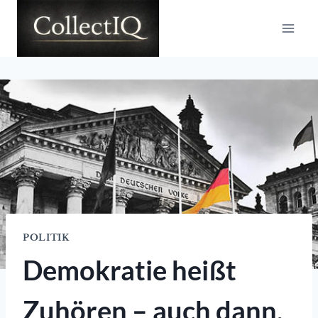
Zum
Inhalt
springen
POLITIK
Demokratie heißt
Zuhören – auch dann,