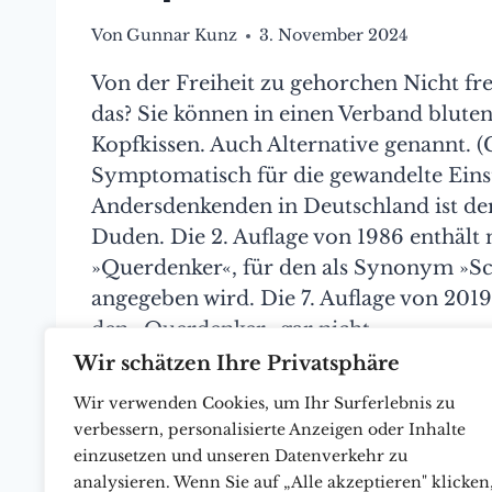
Von
Gunnar Kunz
3. November 2024
Von der Freiheit zu gehorchen Nicht fre
das? Sie können in einen Verband bluten
Kopfkissen. Auch Alternative genannt. (
Symptomatisch für die gewandelte Eins
Andersdenkenden in Deutschland ist d
Duden. Die 2. Auflage von 1986 enthält 
»Querdenker«, für den als Synonym »S
angegeben wird. Die 7. Auflage von 201
den »Querdenker« gar nicht…
Wir schätzen Ihre Privatsphäre
VON
WEITER
DER
Wir verwenden Cookies, um Ihr Surferlebnis zu
FREIHEIT
verbessern, personalisierte Anzeigen oder Inhalte
ZU
einzusetzen und unseren Datenverkehr zu
GEHORCHEN
analysieren. Wenn Sie auf „Alle akzeptieren" klicken