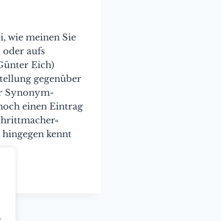
i, wie meinen Sie
 oder aufs
Günter Eich)
tellung gegenüber
er Synonym-
noch einen Eintrag
chrittmacher«
9 hingegen kennt
,