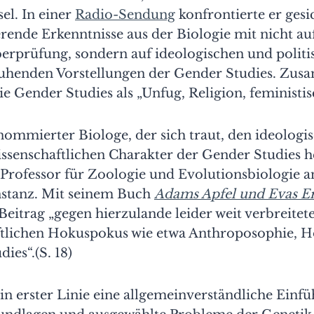
sel. In einer
Radio-Sendung
konfrontierte er gesi
rende Erkenntnisse aus der Biologie mit nicht au
erprüfung, sondern auf ideologischen und politi
henden Vorstellungen der Gender Studies. Zus
ie Gender Studies als „Unfug, Religion, feministis
nommierter Biologe, der sich traut, den ideologi
ssenschaftlichen Charakter der Gender Studies he
 Professor für Zoologie und Evolutionsbiologie a
nstanz. Mit seinem Buch
Adams Apfel und Evas E
Beitrag „gegen hierzulande leider weit verbreitet
ftlichen Hokuspokus wie etwa Anthroposophie,
ies“.(S. 18)
 in erster Linie eine allgemeinverständliche Einf