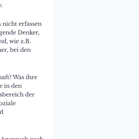
.
s nicht erfassen
agende Denker,
d, wie z.B.
er, bei den
aft? Was ihre
e in den
sbereich der
oziale
nd