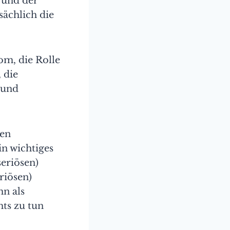
 und der
sächlich die
om, die Rolle
 die
 und
hen
in wichtiges
seriösen)
riösen)
hn als
hts zu tun