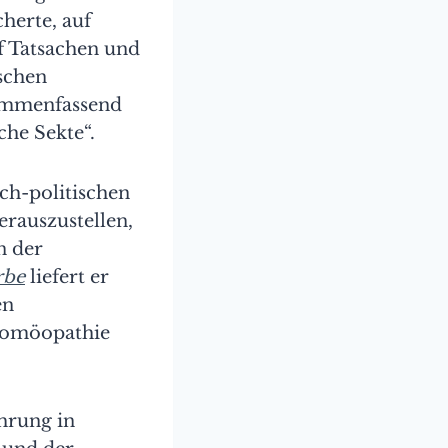
cherte, auf
f Tatsachen und
schen
ammenfassend
che Sekte“.
sch-politischen
rauszustellen,
n der
rbe
liefert er
en
 Homöopathie
ührung in