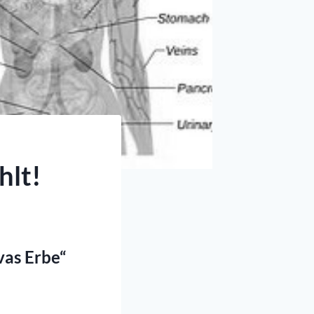
hlt!
vas Erbe“