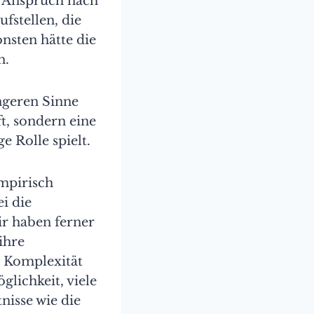
m Anspruch nach
fstellen, die
onsten hätte die
n.
ngeren Sinne
t, sondern eine
e Rolle spielt.
mpirisch
i die
ir haben ferner
ihre
r Komplexität
lichkeit, viele
nisse wie die