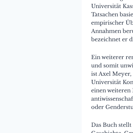
Universität Kas
Tatsachen basie
empirischer Üb
Annahmen beru
bezeichnet er d
Ein weiterer re
und somit unwi
ist Axel Meyer,
Universität Ko
einen weiteren 
antiwissenscha
oder Genderstud
Das Buch stellt