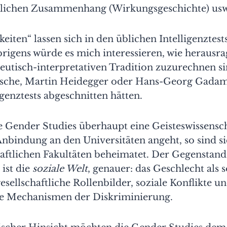
tlichen Zusammenhang (Wirkungsgeschichte) usw
keiten“ lassen sich in den üblichen Intelligenztest
rigens würde es mich interessieren, wie herausr
utisch-interpretativen Tradition zuzurechnen sin
zsche, Martin Heidegger oder Hans-Georg Gadam
igenztests abgeschnitten hätten.
e Gender Studies überhaupt eine Geisteswissensch
 Anbindung an den Universitäten angeht, so sind si
haftlichen Fakultäten beheimatet. Der Gegenstand
ist die
soziale Welt
, genauer: das Geschlecht als s
esellschaftliche Rollenbilder, soziale Konflikte u
che Mechanismen der Diskriminierung.