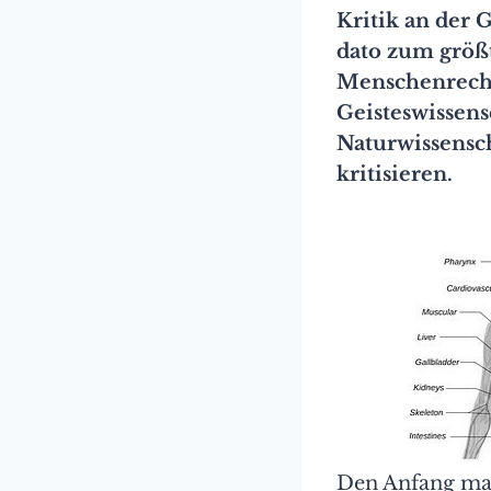
Kritik an der 
dato zum größt
Menschenrechts
Geisteswissensc
Naturwissensch
kritisieren.
Den Anfang mac