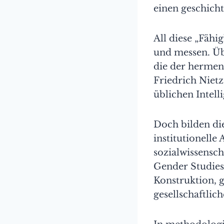
einen geschich
All diese „Fähig
und messen. Üb
die der hermene
Friedrich Niet
üblichen Intell
Doch bilden di
institutionelle
sozialwissensc
Gender Studies 
Konstruktion, g
gesellschaftli