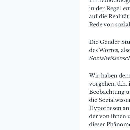
In methodologi
in der Regel
em
auf die Realität
Rede von sozia
Die Gender Stu
des Wortes, als
Sozialwissensch
Wir haben demn
vorgehen, d.h. 
Beobachtung un
die Sozialwisse
Hypothesen an 
der von ihnen 
dieser Phänomen