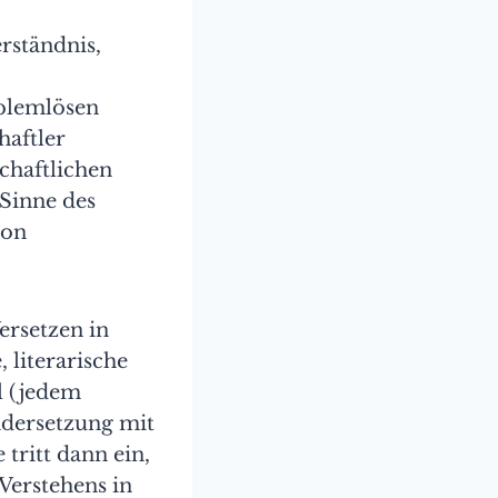
rständnis,
blemlösen
haftler
schaftlichen
Sinne des
von
ersetzen in
 literarische
l (jedem
ndersetzung mit
tritt dann ein,
Verstehens in