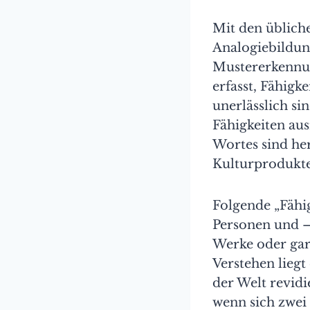
Mit den übliche
Analogiebildun
Mustererkennun
erfasst, Fähigk
unerlässlich si
Fähigkeiten au
Wortes sind he
Kulturprodukte
Folgende „Fähig
Personen und – 
Werke oder gar
Verstehen liegt
der Welt revidi
wenn sich zwei 