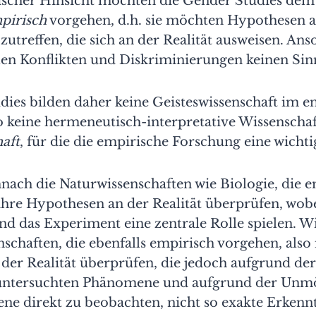
scher Hinsicht möchten die Gender Studies de
pirisch
vorgehen, d.h. sie möchten Hypothesen au
 zutreffen, die sich an der Realität ausweisen. Ans
len Konflikten und Diskriminierungen keinen Sin
dies bilden daher keine Geisteswissenschaft im e
o keine hermeneutisch-interpretative Wissenschaf
aft
, für die die empirische Forschung eine wichtig
ach die Naturwissenschaften wie Biologie, die e
ihre Hypothesen an der Realität überprüfen, wobe
d das Experiment eine zentrale Rolle spielen. W
nschaften, die ebenfalls empirisch vorgehen, also 
der Realität überprüfen, die jedoch aufgrund de
untersuchten Phänomene und aufgrund der Unmög
e direkt zu beobachten, nicht so exakte Erkennt